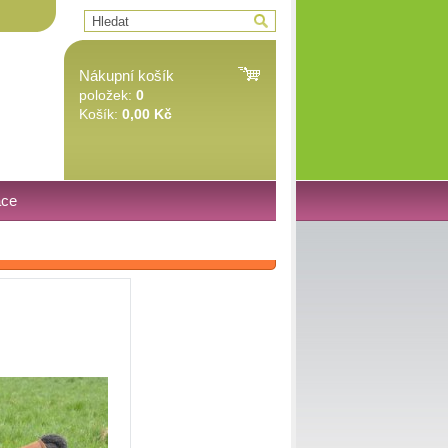
Nákupní košík
položek:
0
Košík:
0,00 Kč
ace