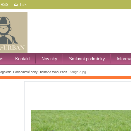
RSS
Tisk
ás
Kontakt
Novinky
Smluvní podmínky
Inform
togalerie: Podsedlové deky Diamond Wool Pads
|
tough 2.jpg