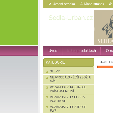
Úvodní stránka
Mapa stránek
Sedla-Urban.cz
Western, vozatajství atd
Úvod
Info o produktech
O n
Úvod
|
Fo
KATEGORIE
SLEVY
NEJPRODÁVANĚJŠÍ ZBOŽÍ U
NÁS
VOZATAJSTVÍ POSTROJE
PŘÍSLUŠENSTVÍ
VOZATAJSTVÍ ESPOSITA
POSTROJE
VOZATAJSTVÍ POSTROJE
FWF