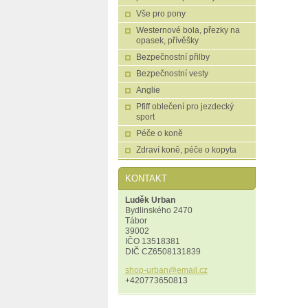
Vše pro pony
Westernové bola, přezky na
opasek, přívěšky
Bezpečnostní přilby
Bezpečnostní vesty
Anglie
Pfiff oblečení pro jezdecký
sport
Péče o koně
Zdraví koně, péče o kopyta
KONTAKT
Luděk Urban
Bydlinského 2470
Tábor
39002
IČO 13518381
DIČ CZ6508131839
shop-urb
an@email
.cz
+420773650813