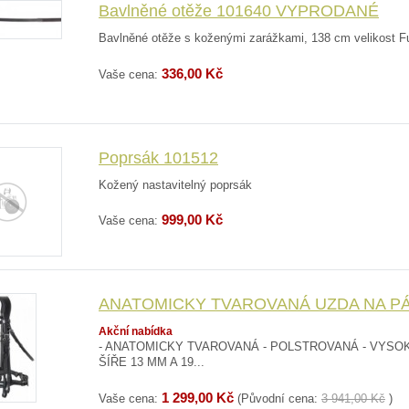
Bavlněné otěže 101640 VYPRODANÉ
Bavlněné otěže s koženými zarážkami, 138 cm velikost Fu
336,00 Kč
Vaše cena:
Poprsák 101512
Kožený nastavitelný poprsák
999,00 Kč
Vaše cena:
ANATOMICKY TVAROVANÁ UZDA NA PÁK
Akční nabídka
- ANATOMICKY TVAROVANÁ - POLSTROVANÁ - VYSOK
ŠÍŘE 13 MM A 19...
1 299,00 Kč
Vaše cena:
(Původní cena:
3 941,00 Kč
)