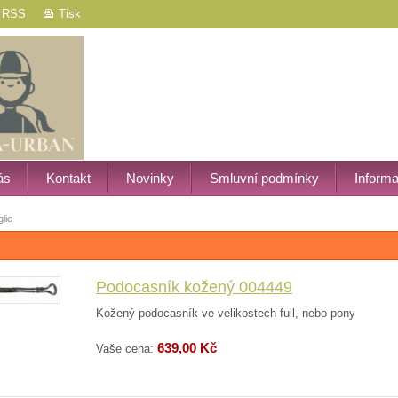
RSS
Tisk
ás
Kontakt
Novinky
Smluvní podmínky
Inform
lie
Podocasník kožený 004449
Kožený podocasník ve velikostech full, nebo pony
639,00 Kč
Vaše cena: