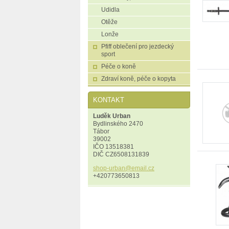
Udidla
Otěže
Lonže
Pfiff oblečení pro jezdecký
sport
Péče o koně
Zdraví koně, péče o kopyta
KONTAKT
Luděk Urban
Bydlinského 2470
Tábor
39002
IČO 13518381
DIČ CZ6508131839
shop-urb
an@email
.cz
+420773650813