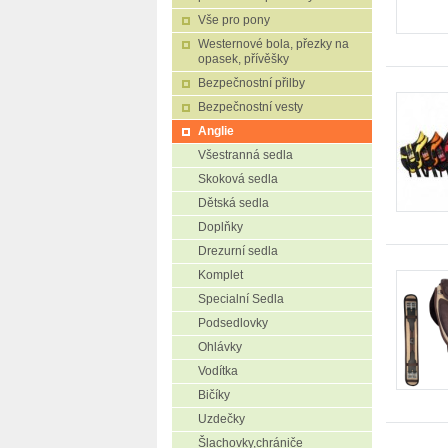
Vše pro pony
Westernové bola, přezky na
opasek, přívěšky
Bezpečnostní přilby
Bezpečnostní vesty
Anglie
Všestranná sedla
Skoková sedla
Dětská sedla
Doplňky
Drezurní sedla
Komplet
Specialní Sedla
Podsedlovky
Ohlávky
Vodítka
Bičíky
Uzdečky
Šlachovky,chrániče