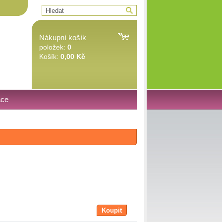
Nákupní košík
položek:
0
Košík:
0,00 Kč
ace
Koupit