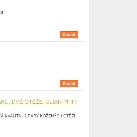
ll
Koupit
Koupit
U, DVĚ OTĚŽE KILIAN PFIFF
Á KVALITA - 2 PÁRY KOŽENÝCH OTĚŽÍ