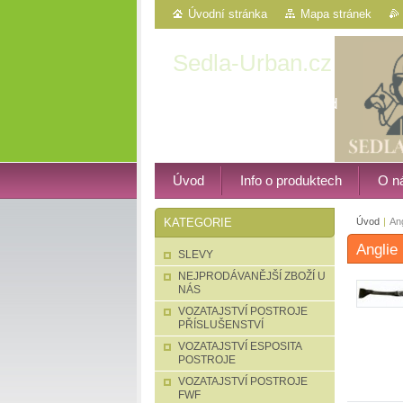
Úvodní stránka
Mapa stránek
Sedla-Urban.cz
Western, vozatajství atd
Úvod
Info o produktech
O n
Úvod
|
Ang
KATEGORIE
Anglie
SLEVY
NEJPRODÁVANĚJŠÍ ZBOŽÍ U
NÁS
VOZATAJSTVÍ POSTROJE
PŘÍSLUŠENSTVÍ
VOZATAJSTVÍ ESPOSITA
POSTROJE
VOZATAJSTVÍ POSTROJE
FWF