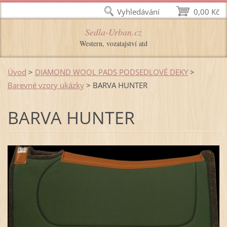
Vyhledávání
0,00 Kč
Sedla-Urban.cz
Western, vozatajství atd
Úvod
>
DIAMOND WOOL PADS PODSEDLOVÉ DEKY
>
Barevné vzory ukázky
>
BARVA HUNTER
BARVA HUNTER