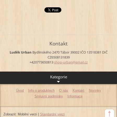
Kontakt
Luděk Urban
Bydlinského 2470
Tábor
39002
IČO 13518381
DIČ
CZ6508131839
+420773650813
shop-urb
an@email
.cz
Kategorie
Úvod
Info o produktech
O nás
Kontakt
Novinky
Smluvní podmínky
Informace
Zobrazit:
Mobilní verzi
|
Standardní verzi