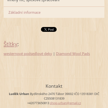
Základní informace
Štítky
:
westernové podsedlové deky
|
Diamond Wool Pads
Kontakt
Luděk Urban
Bydlinského 2470
Tábor
39002
IČO 13518381
DIČ
CZ6508131839
+420773650813
shop-urb
an@email
.cz