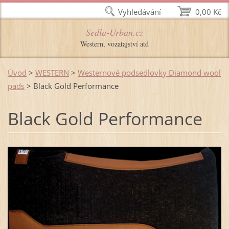
Vyhledávání
0,00 Kč
Sedla-Urban.cz
Western, vozatajství atd
Úvod
>
WESTERN
>
Westernové podsedlovky Diamond wool
pads
>
Black Gold Performance
Black Gold Performance