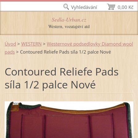
Vyhledávání
0,00 Kč
Sedla-Urban.cz
Western, vozatajství atd
Úvod
>
WESTERN
>
Westernové podsedlovky Diamond wool
pads
>
Contoured Reliefe Pads síla 1/2 palce Nové
Contoured Reliefe Pads
síla 1/2 palce Nové