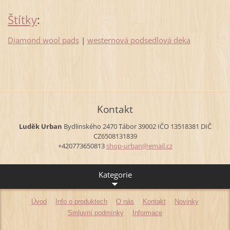
Štítky
:
Diamond wool pads
|
westernová podsedlová deka
Kontakt
Luděk Urban
Bydlinského 2470
Tábor
39002
IČO 13518381
DIČ
CZ6508131839
+420773650813
shop-urb
an@email
.cz
Kategorie
Úvod
Info o produktech
O nás
Kontakt
Novinky
Smluvní podmínky
Informace