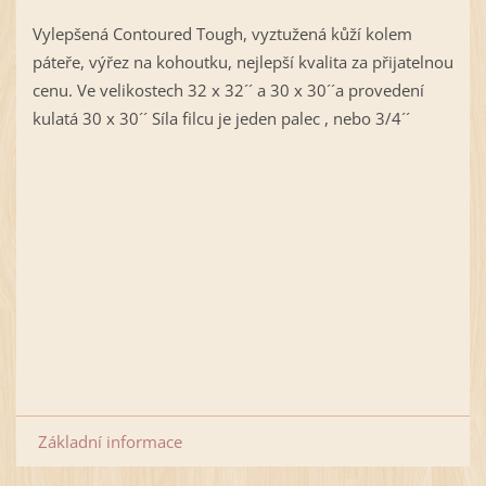
Vylepšená Contoured Tough, vyztužená kůží kolem
páteře, výřez na kohoutku, nejlepší kvalita za přijatelnou
cenu. Ve velikostech 32 x 32´´ a 30 x 30´´a provedení
kulatá 30 x 30´´ Síla filcu je jeden palec , nebo 3/4´´
Základní informace