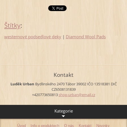
Štítky
:
westernové podsedlové deky
|
Diamond Wool Pads
Kontakt
Luděk Urban
Bydlinského 2470
Tábor
39002
IČO 13518381
DIČ
CZ6508131839
+420773650813
shop-urb
an@email
.cz
Kategorie
Úvod
Info o produktech
O nás
Kontakt
Novinky