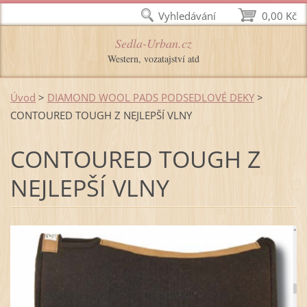
Vyhledávání
0,00 Kč
Sedla-Urban.cz
Western, vozatajství atd
Úvod
>
DIAMOND WOOL PADS PODSEDLOVÉ DEKY
>
CONTOURED TOUGH Z NEJLEPŠÍ VLNY
CONTOURED TOUGH Z
NEJLEPŠÍ VLNY