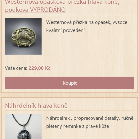
Westernová opasková přezka hlava koně,
podkova VYPRODÁNO
Westernová přezka na opasek, vysoce
kvalitní provedení
Vaše cena:
229,00 Kč
Náhrdelník hlava koně
Náhrdelník , propracované detaily, ručně
pletený řemínke z pravé kůže