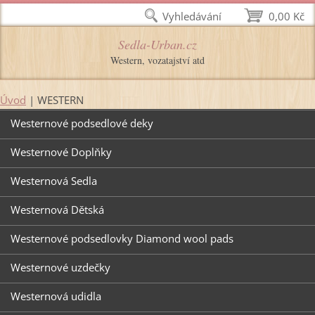
Vyhledávání
0,00 Kč
Sedla-Urban.cz
Western, vozatajství atd
Úvod
|
WESTERN
Westernové podsedlové deky
Westernové Doplňky
Westernová Sedla
Westernová Dětská
Westernové podsedlovky Diamond wool pads
Westernové uzdečky
Westernová udidla