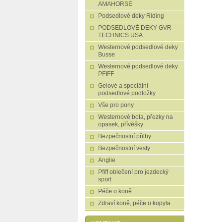
AMAHORSE
Podsedlové deky Riding
PODSEDLOVÉ DEKY GVR
TECHNICS USA
Westernové podsedlové deky
Busse
Westernové podsedlové deky
PFIFF
Gelové a speciální
podsedlové podložky
Vše pro pony
Westernové bola, přezky na
opasek, přívěšky
Bezpečnostní přilby
Bezpečnostní vesty
Anglie
Pfiff oblečení pro jezdecký
sport
Péče o koně
Zdraví koně, péče o kopyta