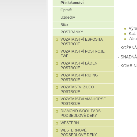
Příslušenství
Opratě
Uzdečky
Biče
Výro
POSTRAŇKY
Kat.
Záru
VOZATAJSTVÍ ESPOSITA
POSTROJE
- KOŽEN
VOZATAJSTVÍ POSTROJE
FWF
- SNADN
VOZATAJSTVÍ LÁDEN
- KOMBINA
POSTROJE
VOZATAJSTVÍ RIDING
POSTROJE
VOZATASTVÍ ZILCO
POSTROJE
VOZATAJSTVÍ AMAHORSE
POSTROJE
DIAMOND WOOL PADS
PODSEDLOVÉ DEKY
WESTERN
WESTERNOVÉ
PODSEDLOVÉ DEKY