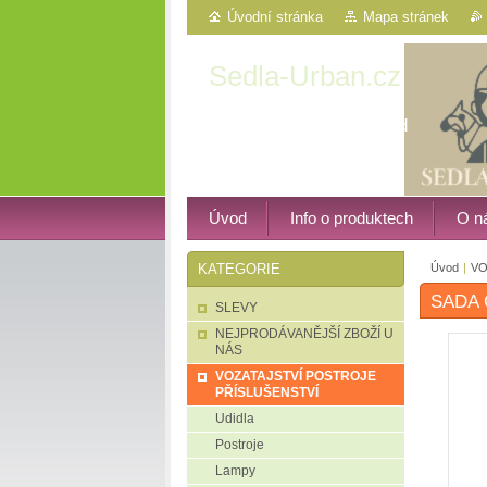
Úvodní stránka
Mapa stránek
Sedla-Urban.cz
Western, vozatajství atd
Úvod
Info o produktech
O n
Úvod
|
VO
KATEGORIE
SADA 
SLEVY
NEJPRODÁVANĚJŠÍ ZBOŽÍ U
NÁS
VOZATAJSTVÍ POSTROJE
PŘÍSLUŠENSTVÍ
Udidla
Postroje
Lampy