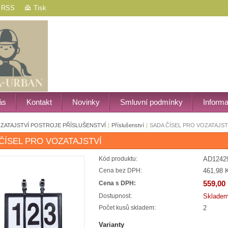
RSS
Tisk
ás
Kontakt
Novinky
Smluvní podmínky
Inform
ZATAJSTVÍ POSTROJE PŘÍSLUŠENSTVÍ
|
Příslušenství
|
SADA ČÍSEL PRO VOZATAJST
ČÍSEL PRO VOZATAJSTVÍ
AD1242
Kód produktu:
461,98 
Cena bez DPH:
559,00
Cena s DPH:
Sklade
Dostupnost:
2
Počet kusů skladem:
Varianty