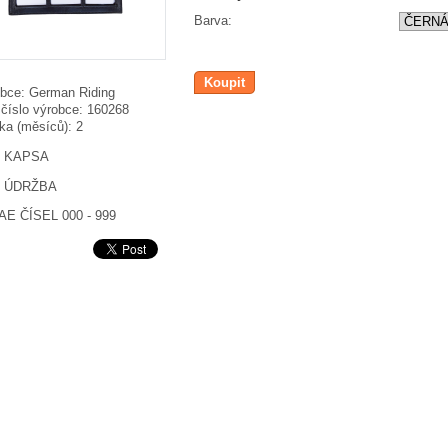
Barva:
Koupit
bce:
German Riding
 číslo výrobce:
160268
ka (měsíců):
2
Á KAPSA
Á ÚDRŽBA
E ČÍSEL 000 - 999