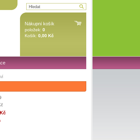
Nákupní košík
položek:
0
Košík:
0,00 Kč
ace
VÍ
9
Kč
 Kč
m