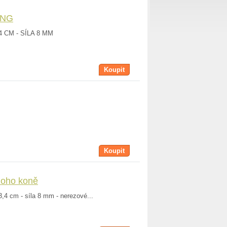
ING
 CM - SÍLA 8 MM
Koupit
Koupit
noho koně
a 3,4 cm - síla 8 mm - nerezové...