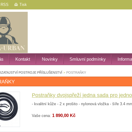
RSS
Tisk
ás
Kontakt
Novinky
Smluvní podmínky
Inform
OZATAJSTVÍ POSTROJE PŘÍSLUŠENSTVÍ
>
POSTRAŇKY
RAŇKY
Postraňky dvojspřeží jedna sada pro jedn
- kvalitní kůže - 2 x prošito - nylonová vložka - šíře 3.4 
1 890,00 Kč
Vaše cena: