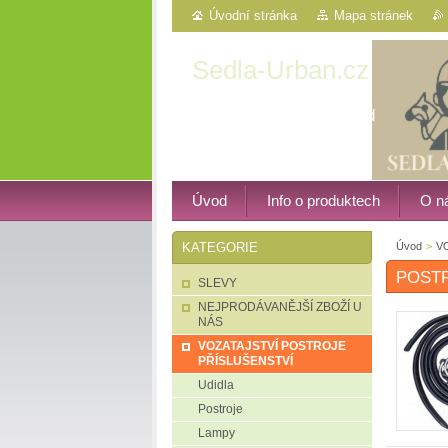
Úvodní stránka
Mapa stránek
Sedla-Urban.cz
Western, vozatajství atd
Úvod
Info o produktech
O n
Úvod
>
V
KATEGORIE
POST
SLEVY
NEJPRODÁVANĚJŠÍ ZBOŽÍ U
NÁS
VOZATAJSTVÍ POSTROJE
PŘÍSLUŠENSTVÍ
Udidla
Postroje
Lampy