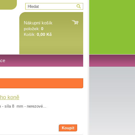
Nákupní košík
položek:
0
Košík:
0,00 Kč
ace
oho koně
mm - síla 8 mm - nerezové...
Koupit