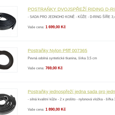
POSTRAŇKY DVOJSPŘEŽÍ RIDING D-R
- SADA PRO JEDNOHO KONĚ - KŮŽE - D-RING ŠÍŘE 3,4
1 699,00 Kč
Vaše cena:
Postraňky Nylon Pfiff 007365
Pevná odolná syntetické tkanina, šírka 3,5 cm
769,00 Kč
Vaše cena:
Postraňky jednospřeží jedna sada pro jed
- silná kvalitní kůže - 2 x prošito - nylonová vložka - šířk
1 890,00 Kč
Vaše cena: