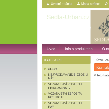
Úvodní stránka
Mapa stránek
Sedla-Urban.cz
Western, vozatajství atd
Úvod
Info o produktech
O n
Úvod
|
Ang
KATEGORIE
Kompl
SLEVY
NEJPRODÁVANĚJŠÍ ZBOŽÍ U
V této kat
NÁS
VOZATAJSTVÍ POSTROJE
PŘÍSLUŠENSTVÍ
VOZATAJSTVÍ ESPOSITA
POSTROJE
VOZATAJSTVÍ POSTROJE
FWF