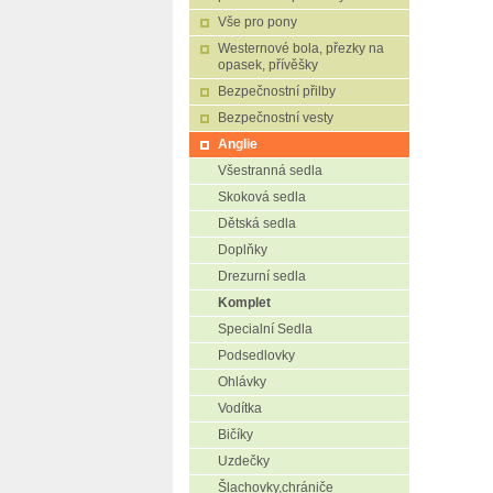
Vše pro pony
Westernové bola, přezky na
opasek, přívěšky
Bezpečnostní přilby
Bezpečnostní vesty
Anglie
Všestranná sedla
Skoková sedla
Dětská sedla
Doplňky
Drezurní sedla
Komplet
Specialní Sedla
Podsedlovky
Ohlávky
Vodítka
Bičíky
Uzdečky
Šlachovky,chrániče