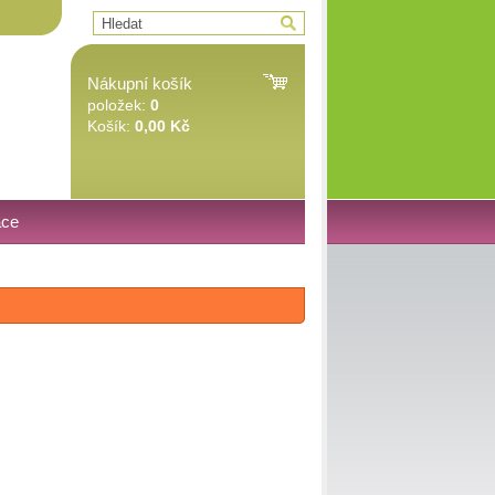
Nákupní košík
položek:
0
Košík:
0,00 Kč
ace