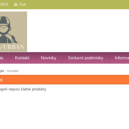
RSS
Tisk
ás
Kontakt
Novinky
Smluvní podmínky
Inform
lie
|
Komplet
et
egorii nejsou žádné produkty.