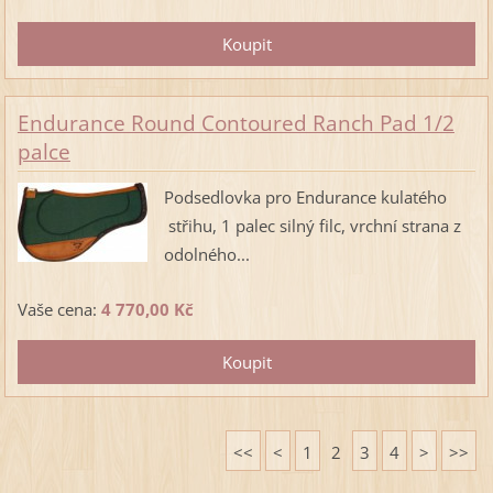
Endurance Round Contoured Ranch Pad 1/2
palce
Podsedlovka pro Endurance kulatého
střihu, 1 palec silný filc, vrchní strana z
odolného...
Vaše cena:
4 770,00 Kč
<<
<
1
2
3
4
>
>>