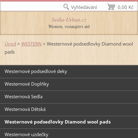
Vyhledávání
0,00 Kč
Sedla-Urban.cz
Western, vozatajství atd
Úvod
>
WESTERN
>
Westernové podsedlovky Diamond wool
pads
Westernové podsedlové deky
Westernové Doplňky
Westernová Sedla
Westernová Dětská
Westernové podsedlovky Diamond wool pads
Westernové uzdečky