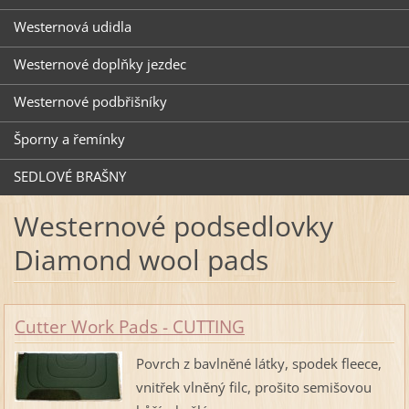
Westernová udidla
Westernové doplňky jezdec
Westernové podbřišníky
Šporny a řemínky
SEDLOVÉ BRAŠNY
Westernové podsedlovky
Diamond wool pads
Cutter Work Pads - CUTTING
Povrch z bavlněné látky, spodek fleece,
vnitřek vlněný filc, prošito semišovou